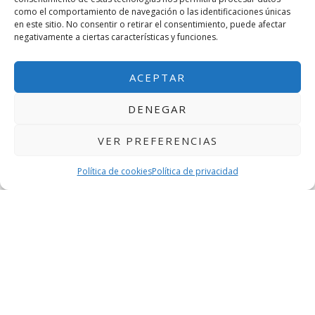
como el comportamiento de navegación o las identificaciones únicas
en este sitio. No consentir o retirar el consentimiento, puede afectar
negativamente a ciertas características y funciones.
ACEPTAR
DENEGAR
VER PREFERENCIAS
¿Quién debe auditar estos
Política de cookies
Política de privacidad
proyectos?
La auditoría de proyectos de
Desarrollo Industrial
Experimental
debe ser realizada por auditores acreditados
e inscritos en el
Registro Oficial de Auditores de Cuentas
(ROAC)
.
En
Bilanx Auditores
, contamos con un equipo