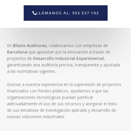
a
l
j
e
LLÁMANOS AL: 933 537 162
e
c
t
r
ó
n
En
Bilanx Auditores
, colaboramos con empresas de
i
Barcelona
que apuestan por la innovación a través de
c
proyectos de
Desarrollo Industrial Experimental
,
o
garantizando una auditoría precisa, transparente y ajustada
a las normativas vigentes.
Gracias a nuestra experiencia en la supervisión de proyectos
financiados con fondos públicos, ayudamos a que las
organizaciones tecnológicas puedan justificar
adecuadamente el uso de sus recursos y asegurar el éxito
de sus iniciativas de investigación aplicada y desarrollo de
nuevas soluciones industriales.