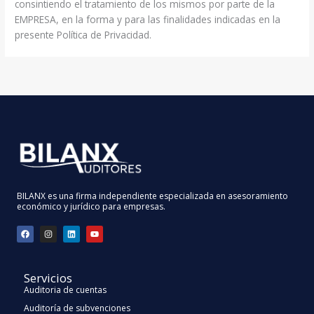
consintiendo el tratamiento de los mismos por parte de la
EMPRESA, en la forma y para las finalidades indicadas en la
presente Política de Privacidad.
BILANX es una firma independiente especializada en asesoramiento
económico y jurídico para empresas.
F
I
L
Y
a
n
i
o
c
s
n
u
e
t
k
t
b
a
e
u
o
g
d
b
Servicios
o
r
i
e
k
a
n
Auditoria de cuentas
m
Auditoría de subvenciones