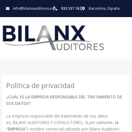
Ir
info@bilanxauditores.es
933 537 162
Barcelona, España
al
contenido
Política de privacidad
¿CUÁL ES LA EMPRESA RESPONSABLE DEL TRATAMIENTO DE
SUS DATOS?
La empresa responsable del tratamiento de sus datos
es, BILANX AUDITORES Y CONSULTORES, SL(en adelante,
la
“EMPRESA”
) nombre comercial utilizado por Bilanx Auditores